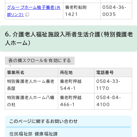
グループホーム柚子養老
養老町船附
0584-36-
（外
1421
0035
部リンク）
6．介護老人福祉施設入所者生活介護（特別養護老
人ホーム）
表の横スクロールを有効にする
事業所名
所在地
電話番号
特別養護老人ホーム養老
養老町押越
0584-33-
長屋
544-1
1170
特別養護老人ホーム八幡
養老町押越
0584-84-
の杜
466-1
4100
このページに関する
お問い合わせ
住民福祉部 健康福祉課