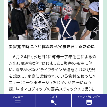
災害発生時に心と体温まる食事を届けるために
6月24日（水曜日）に町赤十字奉仕団による炊
き出し講習会が行われました。災害の発生に伴
い、電気や水などライフラインが遮断された状況
を想定し、家庭に常備されている食材を使ったメ
ニュー（コーンポタージュおじや、かき玉にゅう
麺、味噌マヨディップの野菜スティックの3品）を
30人前調理しました。
メニュー
さがす
イベントカレンダー
町赤十字奉仕団は、炊き出しをはじめとした災