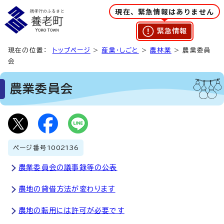
現在、緊急情報はありません
緊急情報
現在の位置：
トップページ
>
産業・しごと
>
農林業
> 農業委員
会
農業委員会
ページ番号
1002136
農業委員会の議事録等の公表
農地の貸借方法が変わります
農地の転用には許可が必要です