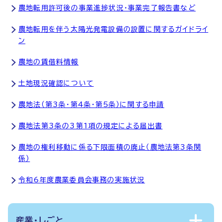
農地転用許可後の事業進捗状況・事業完了報告書など
農地転用を伴う太陽光発電設備の設置に関するガイドライ
ン
農地の賃借料情報
土地現況確認について
農地法（第3条・第4条・第5条）に関する申請
農地法第3条の3第1項の規定による届出書
農地の権利移動に係る下限面積の廃止（農地法第3条関
係）
令和6年度農業委員会事務の実施状況
産業・しごと