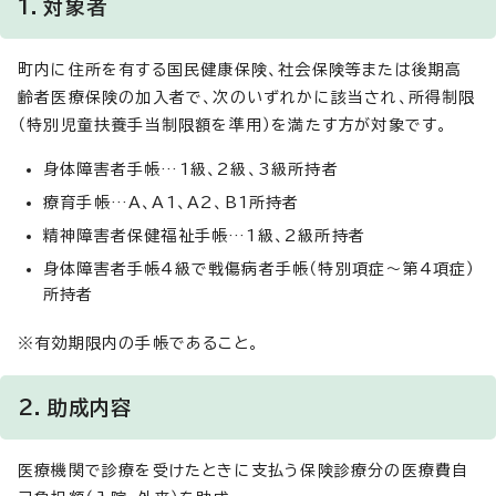
1．対象者
町内に住所を有する国民健康保険、社会保険等または後期高
齢者医療保険の加入者で、次のいずれかに該当され、所得制限
（特別児童扶養手当制限額を準用）を満たす方が対象です。
身体障害者手帳…1級、2級、3級所持者
療育手帳…A、A1、A2、B1所持者
精神障害者保健福祉手帳…1級、2級所持者
身体障害者手帳4級で戦傷病者手帳（特別項症～第4項症）
所持者
※有効期限内の手帳であること。
2．助成内容
医療機関で診療を受けたときに支払う保険診療分の医療費自