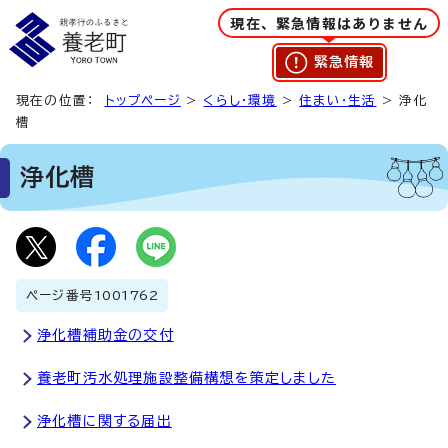
現在、緊急情報はありません
緊急情報
現在の位置：
トップページ
>
くらし・環境
>
住まい・生活
> 浄化
槽
浄化槽
ページ番号
1001762
浄化槽補助金の交付
養老町汚水処理施設整備構想を策定しました
浄化槽に関する届出