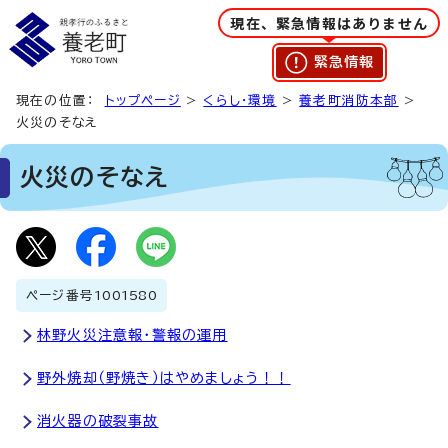
現在、緊急情報はありません
緊急情報
現在の位置：
トップページ
>
くらし・環境
>
養老町消防本部
>
火災のそなえ
火災のそなえ
ページ番号
1001580
林野火災注意報・警報の運用
野外焼却（野焼き）はやめましょう！！
消火器の破裂事故