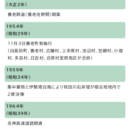
（大正2年）
養老鉄道（養老池野間）開業
1954年
（昭和29年）
11月3日養老町制施行
（旧高田町、養老村、広幡村、上多度村、池辺村、笠郷村、小畑
村、多芸村、日吉村、合原村室原地区が合併）
1959年
（昭和34年）
集中豪雨と伊勢湾台風により牧田川右岸堤が根古地地内で
2度決壊
1964年
（昭和39年）
名神高速道路開通