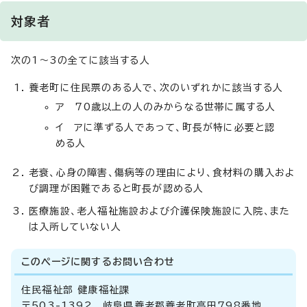
対象者
次の1～3の全てに該当する人
養老町に住民票のある人で、次のいずれかに該当する人
ア 70歳以上の人のみからなる世帯に属する人
イ アに準ずる人であって、町長が特に必要と認
める人
老衰、心身の障害、傷病等の理由により、食材料の購入およ
び調理が困難であると町長が認める人
医療施設、老人福祉施設および介護保険施設に入院、また
は入所していない人
このページに関する
お問い合わせ
住民福祉部 健康福祉課
〒503-1392 岐阜県養老郡養老町高田798番地