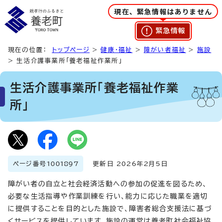
現在、緊急情報はありません
緊急情報
現在の位置：
トップページ
>
健康・福祉
>
障がい者福祉
>
施設
> 生活介護事業所「養老福祉作業所」
生活介護事業所「養老福祉作業
所」
ページ番号
1001897
更新日 2026年2月5日
障がい者の自立と社会経済活動への参加の促進を図るため、
必要な生活指導や作業訓練を行い、能力に応じた職業を適切
に提供することを目的とした施設で、障害者総合支援法に基づ
くサービスを提供しています。施設の運営は養老町社会福祉協