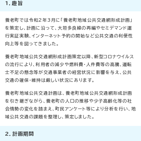
1．趣旨
養老町では令和2年3月に「養老町地域公共交通網形成計画」
を策定し、計画に沿って、大垣多良線の再編やセミデマンド運
行実証実験、インターネット予約の開始など公共交通の利便性
向上等を図ってきました。
養老町地域公共交通網形成計画策定以降、新型コロナウイルス
の流行により、利用者の減少や燃料費・人件費等の高騰、運転
士不足の懸念等が交通事業者の経営状況に影響を与え、公共
交通の確保・維持は厳しい状況にあります。
養老町地域公共交通計画は、養老町地域公共交通網形成計画
を引き継ぎながら、養老町の人口の推移や少子高齢化等の社
会情勢の変化を踏まえ、町民アンケート等により分析を行い、地
域公共交通の課題を整理し、策定しました。
2．計画期間