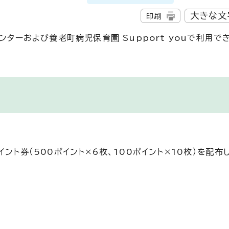
大きな文
印刷
ンターおよび養老町病児保育園 Support youで利用で
ント券（500ポイント×6枚、100ポイント×10枚）を配布