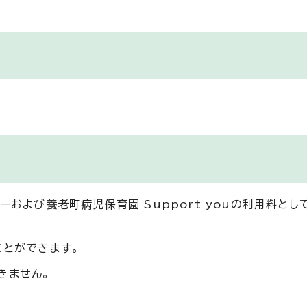
ーおよび養老町病児保育園 Support youの利用料とし
ことができます。
きません。
。