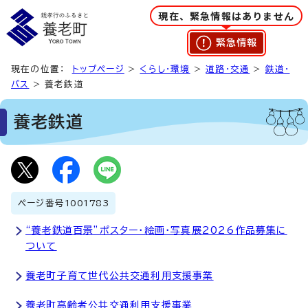
現在、緊急情報はありません
緊急情報
現在の位置：
トップページ
>
くらし・環境
>
道路・交通
>
鉄道・
バス
> 養老鉄道
養老鉄道
ページ番号
1001783
“養老鉄道百景”ポスター・絵画・写真展2026作品募集に
ついて
養老町子育て世代公共交通利用支援事業
養老町高齢者公共交通利用支援事業