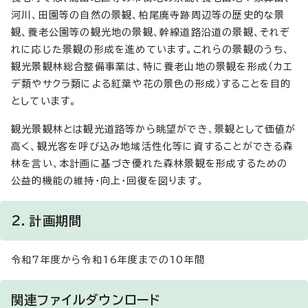
河川、田園等の自然の景観、柏尾廃寺跡周辺等の歴史的な景
観、養老公園等の観光地の景観、幹線道路沿道の景観、それぞ
れに応じた景観の形成を進めています。これらの景観のうち、
観光景観林総合整備事業は、特に養老山地の景観を形成（カエ
デ類やサクラ類による紅葉や花の景色の形成）することを目的
としています。
観光景観林とは観光道路等から眺望ができ、景観として価値が
高く、観光客を呼び込み地域活性化等に資することができる森
林を言い、本計画に基づき優れた森林景観を形成するための
公益的機能の維持・向上・回復を図ります。
2．計画期間
令和7年度から令和16年度までの10年間
関連ファイルダウンロード