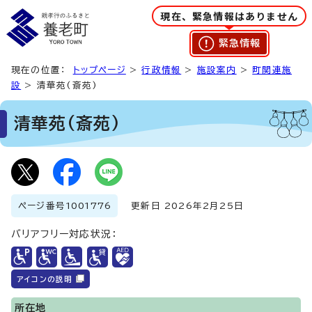
現在、緊急情報はありません
緊急情報
現在の位置：
トップページ
>
行政情報
>
施設案内
>
町関連施
設
> 清華苑(斎苑)
清華苑(斎苑)
ページ番号
1001776
更新日 2026年2月25日
バリアフリー対応状況：
アイコンの説明
所在地