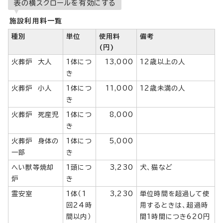
表の横スクロールを有効にする
施設利用料一覧
種別
単位
使用料
備考
(円)
火葬炉 大人
1体につ
13,000
12歳以上の人
き
火葬炉 小人
1体につ
11,000
12歳未満の人
き
火葬炉 死産児
1体につ
8,000
き
火葬炉 身体の
1体につ
5,000
一部
き
へい獣等焼却
1頭につ
3,230
犬、猫など
炉
き
霊安室
1体（1
3,230
単位時間を超過して使
回24時
用するときは、超過時
間以内）
間1時間につき620円