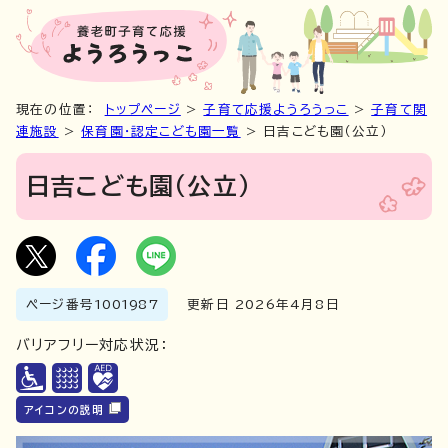
現在の位置：
トップページ
>
子育て応援ようろうっこ
>
子育て関
連施設
>
保育園・認定こども園一覧
> 日吉こども園（公立）
日吉こども園（公立）
ページ番号
1001987
更新日 2026年4月8日
バリアフリー対応状況：
アイコンの説明