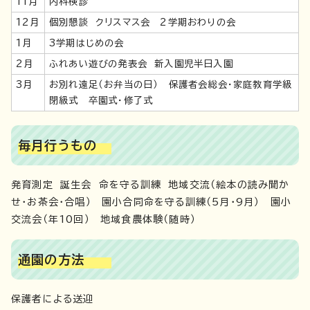
11月
内科検診
12月
個別懇談 クリスマス会 2学期おわりの会
1月
3学期はじめの会
2月
ふれあい遊びの発表会 新入園児半日入園
3月
お別れ遠足（お弁当の日） 保護者会総会・家庭教育学級
閉級式 卒園式・修了式
毎月行うもの
発育測定 誕生会 命を守る訓練 地域交流（絵本の読み聞か
せ・お茶会・合唱） 園小合同命を守る訓練（5月・9月） 園小
交流会（年10回） 地域食農体験（随時）
通園の方法
保護者による送迎