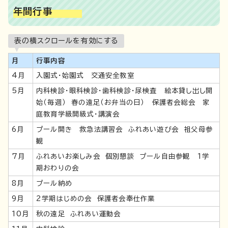
年間行事
表の横スクロールを有効にする
月
行事内容
4月
入園式・始園式 交通安全教室
5月
内科検診・眼科検診・歯科検診・尿検査 絵本貸し出し開
始（毎週） 春の遠足（お弁当の日） 保護者会総会 家
庭教育学級開級式・講演会
6月
プール開き 救急法講習会 ふれあい遊び会 祖父母参
観
7月
ふれあいお楽しみ会 個別懇談 プール自由参観 1学
期おわりの会
8月
プール納め
9月
2学期はじめの会 保護者会奉仕作業
10月
秋の遠足 ふれあい運動会